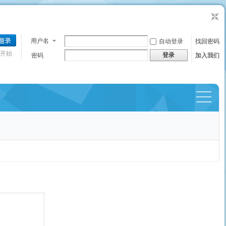
用户名
自动登录
找回密码
开始
登录
密码
加入我们
捷导
航