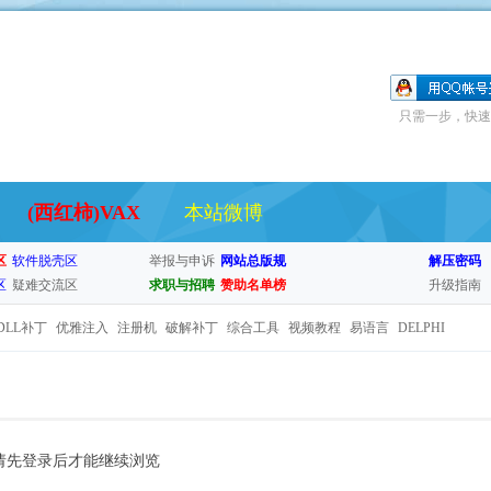
只需一步，快速
(西红柿)VAX
本站微博
区
软件脱壳区
举报与申诉
网站总版规
解压密码
区
疑难交流区
求职与招聘
赞助名单榜
升级指南
DLL补丁
优雅注入
注册机
破解补丁
综合工具
视频教程
易语言
DELPHI
请先登录后才能继续浏览