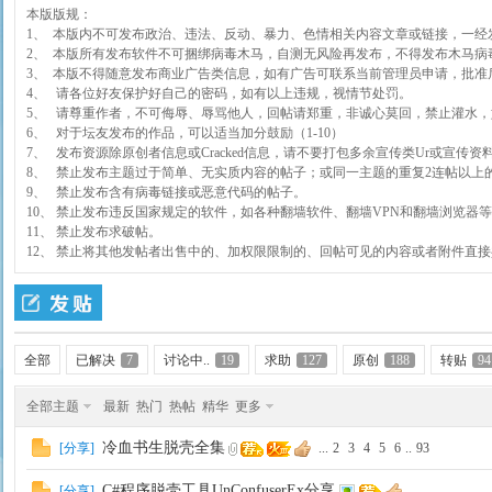
本版版规：
1、 本版内不可发布政治、违法、反动、暴力、色情相关内容文章或链接，一经发现
2、 本版所有发布软件不可捆绑病毒木马，自测无风险再发布，不得发布木马病毒类
3、 本版不得随意发布商业广告类信息，如有广告可联系当前管理员申请，批准后才
4、 请各位好友保护好自己的密码，如有以上违规，视情节处罚。
5、 请尊重作者，不可侮辱、辱骂他人，回帖请郑重，非诚心莫回，禁止灌水
6、 对于坛友发布的作品，可以适当加分鼓励（1-10）
7、 发布资源除原创者信息或Cracked信息，请不要打包多余宣传类Ur或宣传资料
8、 禁止发布主题过于简单、无实质内容的帖子；或同一主题的重复2连帖以上
9、 禁止发布含有病毒链接或恶意代码的帖子。
云
10、 禁止发布违反国家规定的软件，如各种翻墙软件、翻墙VPN和翻墙浏览器
11、 禁止发布求破帖。
12、 禁止将其他发帖者出售中的、加权限限制的、回帖可见的内容或者附件直
全部
已解决
7
讨论中..
19
求助
127
原创
188
转贴
94
全部主题
最新
热门
热帖
精华
更多
阁
冷血书生脱壳全集
[
分享
]
...
2
3
4
5
6
..
93
C#程序脱壳工具UnConfuserEx分享
[
分享
]