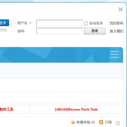
用户名
自动登录
找回密码
开始
登录
密码
加入我们
捷导
航
丁制作工具
[x86/x64]Baymax Patch Tools
收藏本版
(
8
)
|
订阅