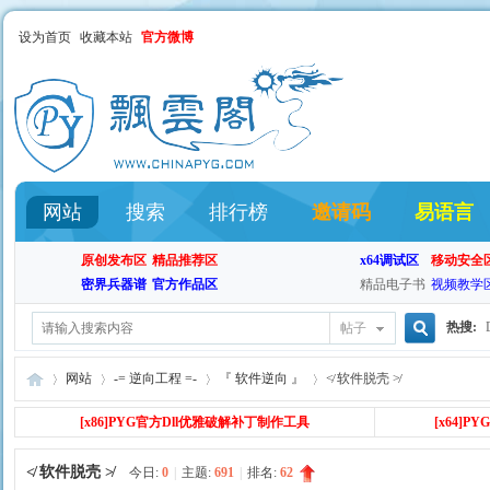
设为首页
收藏本站
官方微博
网站
搜索
排行榜
邀请码
易语言
原创发布区
精品推荐区
x64调试区
移动安全
密界兵器谱
官方作品区
精品电子书
视频教学
热搜:
帖子
搜
网站
-= 逆向工程 =-
『 软件逆向 』
≮ 软件脱壳 ≯
[x86
]PYG官方Dll优雅破解补丁制作工具
[x64]
索
≮ 软件脱壳 ≯
飘
»
›
今日:
0
|
主题:
›
691
|
排名:
62
›