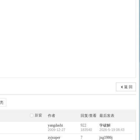
返 回
壳
新窗
作者
回复/查看
最后发表
yangdashi
922
学破解
2009-12-27
183540
2026-5-19 08:43
zyjsuper
7
jxg1986j