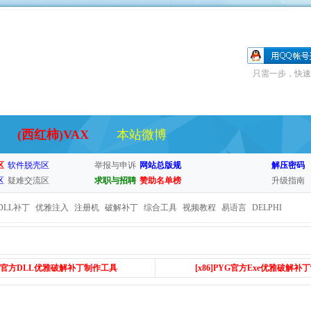
只需一步，快速
(西红柿)VAX
本站微博
区
软件脱壳区
举报与申诉
网站总版规
解压密码
区
疑难交流区
求职与招聘
赞助名单榜
升级指南
DLL补丁
优雅注入
注册机
破解补丁
综合工具
视频教程
易语言
DELPHI
PYG官方DLL优雅破解补丁制作工具
[x86
]PYG官方Exe优雅破解补