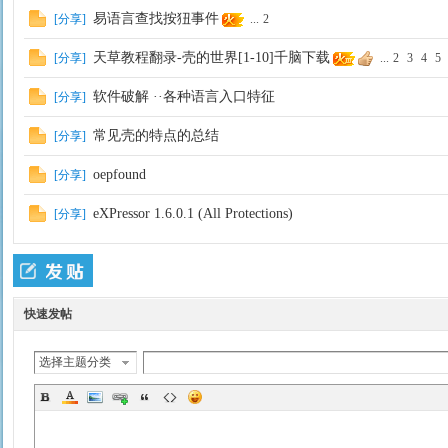
易语言查找按狃事件
[
分享
]
...
2
天草教程翻录-壳的世界[1-10]千脑下载
[
分享
]
...
2
3
4
5
软件破解 ··各种语言入口特征
[
分享
]
常见壳的特点的总结
[
分享
]
oepfound
[
分享
]
eXPressor 1.6.0.1 (All Protections)
[
分享
]
快速发帖
选择主题分类