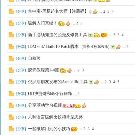
掌中宝-周易起名大师【注册码】
[
分享
]
...
2
3
4
破解入门真经！
[
分享
]
...
2
3
新手必须知道的脱壳及修复工具
[
分享
]
...
2
3
4
IDM 6.37 Build10 Patch脚本
[
分享
]
- [售价
4
枚飘云币]
...
2
自校验
[
分享
]
脱壳教程第1-4篇
[
分享
]
...
2
3
俄罗斯朋友发布的Armadillo工具
[
分享
]
...
2
3
4
5
OD快捷键和命令行解释
[
分享
]
...
2
分享驱动学习视频
[
分享
]
六种语言破解比较和常见思路
[
分享
]
一些破解用到的小技巧
[
分享
]
...
2
3
4