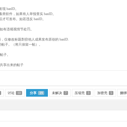
 banID。
软件，如果有人举报查实 banID。
可发布。如若违反 banID。
，如有违规视情节处罚。
，仅修改标题剽窃他人成果发布原创的 banID.
的帖子。（将只保留一帖）。
等帖子。
接共享出来的帖子
讨论
10
分享
19
未解决
7
压缩壳
3
加密壳
5
捆绑