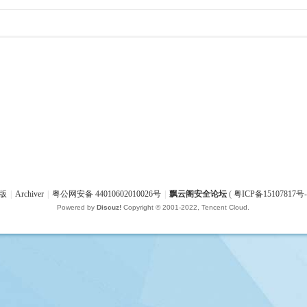
版
|
Archiver
|
粤公网安备 44010602010026号
|
飘云阁安全论坛
(
粤ICP备15107817号-
Powered by
Discuz!
Copyright © 2001-2022, Tencent Cloud.