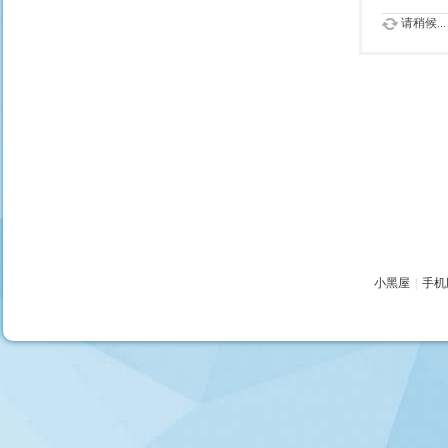
请稍候...
小黑屋
|
手机