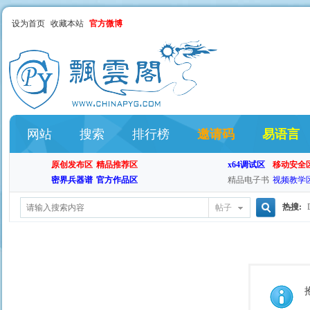
设为首页
收藏本站
官方微博
网站
搜索
排行榜
邀请码
易语言
原创发布区
精品推荐区
x64调试区
移动安全
密界兵器谱
官方作品区
精品电子书
视频教学
热搜:
帖子
搜
索