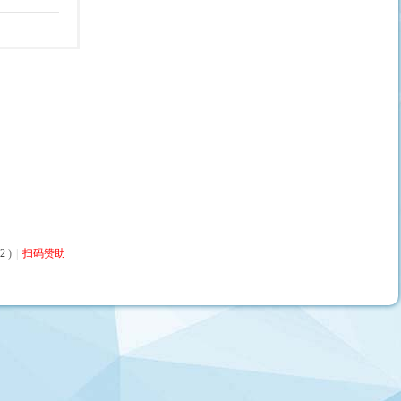
2
)
|
扫码赞助