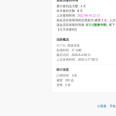
该会员签到详情
累计签到总天数 :
1
天
本月签到天数 :
0
天
上次签到时间 :
2022-06-16 22:13
该会员目前获得的总奖励为:威望
2
点 , 上
该会员目前签到等级 :
[LV.1]初来乍到
, 离
【
今天未签到
】
活跃概况
用户组
周游历练
在线时间
37 小时
最后访问
2026-8-4 00:11
上次发表时间
2026-5-27 08:51
统计信息
已用空间
0 B
威望
205 点
违规
0 次
小黑屋
|
手机