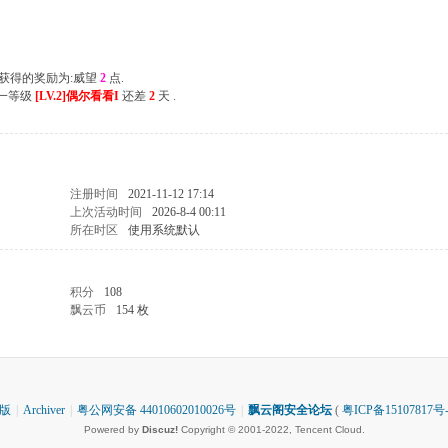
次获得的奖励为:威望
2
点.
下一等级
[LV.2]偶尔看看I
还差
2
天 .
注册时间
2021-11-12 17:14
上次活动时间
2026-8-4 00:11
所在时区
使用系统默认
积分
108
飘云币
154 枚
版
|
Archiver
|
粤公网安备 44010602010026号
|
飘云阁安全论坛
(
粤ICP备15107817号-
Powered by
Discuz!
Copyright © 2001-2022, Tencent Cloud.