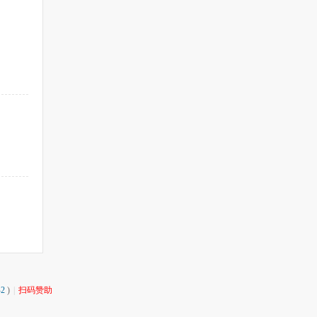
2
)
|
扫码赞助