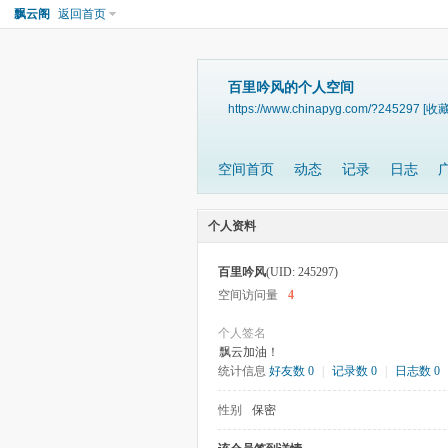
飘云阁
返回首页
百里吟风的个人空间
https://www.chinapyg.com/?245297
[收藏
空间首页
动态
记录
日志
个人资料
百里吟风
(UID: 245297)
空间访问量
4
个人签名
飘云加油！
统计信息
好友数 0
|
记录数 0
|
日志数 0
性别
保密