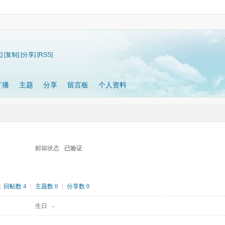
]
[复制]
[分享]
[RSS]
广播
主题
分享
留言板
个人资料
邮箱状态
已验证
|
回帖数 4
|
主题数 0
|
分享数 0
生日
-