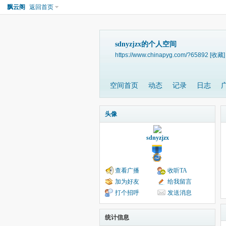
飘云阁
返回首页
sdnyzjzx的个人空间
https://www.chinapyg.com/?65892
[收藏]
空间首页
动态
记录
日志
头像
sdnyzjzx
查看广播
收听TA
加为好友
给我留言
打个招呼
发送消息
统计信息