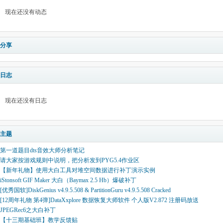
现在还没有动态
分享
日志
现在还没有日志
主题
第一道题目dts音效大师分析笔记
请大家按游戏规则中说明，把分析发到PYG5.4作业区
【新年礼物】使用大白工具对堆空间数据进行补丁演示实例
iStonsoft GIF Maker 大白（Baymax 2.5 Hb）爆破补丁
[优秀国软]DiskGenius v4.9.5.508 & PartitionGuru v4.9.5.508 Cracked
[12周年礼物 第4弹]DataXxplore 数据恢复大师软件 个人版V2.872 注册码放送
JPEGRec6之大白补丁
【十三期基础班】教学反馈贴