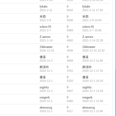
2021-2-26
6516
2021-2-26 09:59
lykabc
0
lykabc
2021-2-11
6632
2021-2-11 17:29
米西
0
米西
2021-2-8
5936
2021-2-8 16:04
xshow16
0
xshow16
2021-2-7
5989
2021-2-7 15:06
Z-aurora
0
Z-aurora
2021-1-14
4682
2021-1-14 22:28
24dreamer
0
24dreamer
2020-12-31
4546
2020-12-31 22:42
傻逼
0
傻逼
2020-12-2
4658
2020-12-2 11:48
葬清吟
0
葬清吟
2020-12-1
3761
2020-12-1 17:31
傻逼
0
傻逼
2020-12-1
5320
2020-12-1 15:33
zzglsky
0
zzglsky
2020-12-1
4497
2020-12-1 13:19
sungeek
0
sungeek
2020-12-1
4380
2020-12-1 12:46
alonsuocg
0
alonsuocg
2020-12-1
4117
2020-12-1 11:46