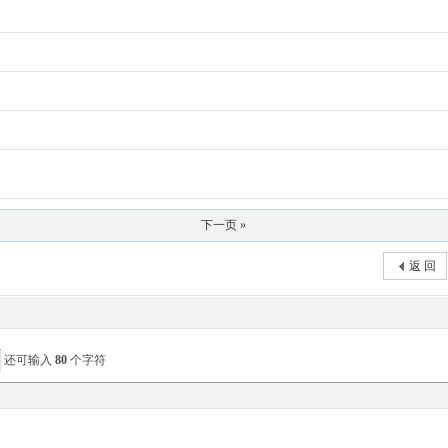
下一页 »
返 回
还可输入
80
个字符