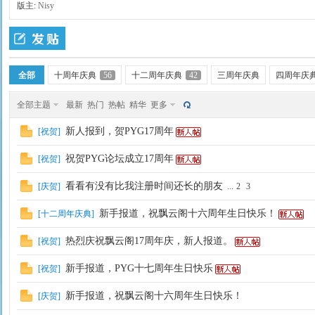
版主:
Nisy
全部
十周年庆典
56
十二周年庆典
42
三周年庆典
四周年庆
全部主题
最新
热门
热帖
精华
更多
云
新人报到，贺PYG17周年
[
祝贺
]
祝贺PYG论坛成立17周年
[
祝贺
]
看看有没有比我注册时间还长的朋友
[
庆贺
]
...
2
3
新手报道，祝飘云阁十六周年生日快乐！
[
十二周年庆典
]
热烈庆祝飘云阁17周年庆，新人报道。
[
祝贺
]
新手报道，PYG十七周年生日快乐
[
祝贺
]
阁
新手报道，祝飘云阁十六周年生日快乐！
[
庆贺
]