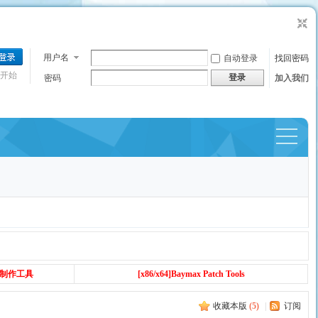
用户名
自动登录
找回密码
开始
登录
密码
加入我们
捷导
航
丁制作工具
[x86/x64]Baymax Patch Tools
收藏本版
(
5
)
|
订阅