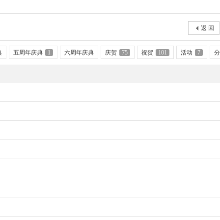
返 回
典
五周年庆典
1
六周年庆典
庆贺
75
祝贺
101
活动
7