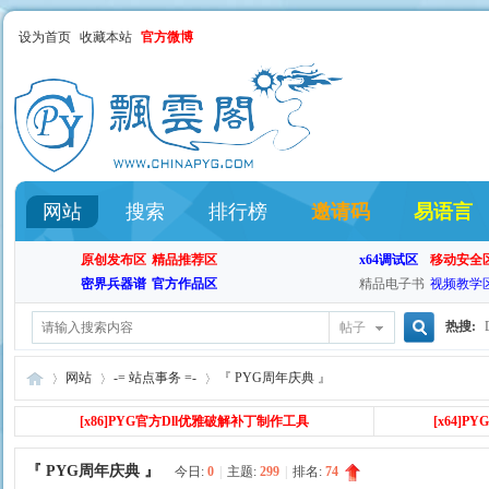
设为首页
收藏本站
官方微博
网站
搜索
排行榜
邀请码
易语言
原创发布区
精品推荐区
x64调试区
移动安全
密界兵器谱
官方作品区
精品电子书
视频教学
热搜:
帖子
搜
网站
-= 站点事务 =-
『 PYG周年庆典 』
[x86
]PYG官方Dll优雅破解补丁制作工具
[x64]
索
『 PYG周年庆典 』
飘
»
›
今日:
›
0
|
主题:
299
|
排名:
74