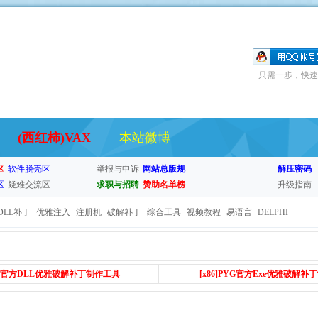
只需一步，快速
(西红柿)VAX
本站微博
区
软件脱壳区
举报与申诉
网站总版规
解压密码
区
疑难交流区
求职与招聘
赞助名单榜
升级指南
DLL补丁
优雅注入
注册机
破解补丁
综合工具
视频教程
易语言
DELPHI
PYG官方DLL优雅破解补丁制作工具
[x86
]PYG官方Exe优雅破解补