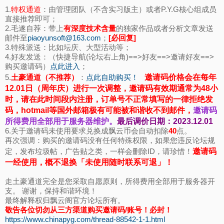
1.
特权通道
：由管理团队（不含实习版主）或者P.Y.G核心组成员
直接推荐即可；
2.毛遂自荐：带上
有深度技术含量
的独家作品或者分析文章发送
邮件至
piaoyunsoft@163.com
；
[必回复]
3.特殊派送：比如坛庆、大型活动等；
4.好友发送：（快捷导航(论坛右上角)==>好友==>邀请好友==>
购买邀请码）
点此进入
；
5.
土豪通道（不推荐）
：
点此自助购买！
邀请码价格会在每年
12.01日（周年庆）进行一次调整，邀请码有效期通常为48小
时，请在此时间段内注册，订单号不正常填写的一律拒绝发
码，hotmail等国外邮箱极有可能被和谐收不到邮件，
邀请码
所得费用全部用于服务器维护。
最后调价日期：2023.12.01
6.关于邀请码未使用要求兑换成飘云币会自动扣除
40
点。
再次强调：购买的邀请码没有任何特殊权限，如果您违反论坛规
定，发布垃圾帖，广告贴之类，一样会删除ID，请珍惜！
邀请码
一经使用，概不退换「未使用随时联系可退」！
走土豪通道完全是您采取自愿原则，所得费用全部用于服务器开
支。 谢谢，保持和谐环境！
最终解释权归飘云阁官方论坛所有。
敬告各位切勿从三方渠道购买邀请码/账号！必封！
https://www.chinapyg.com/thread-88542-1-1.html