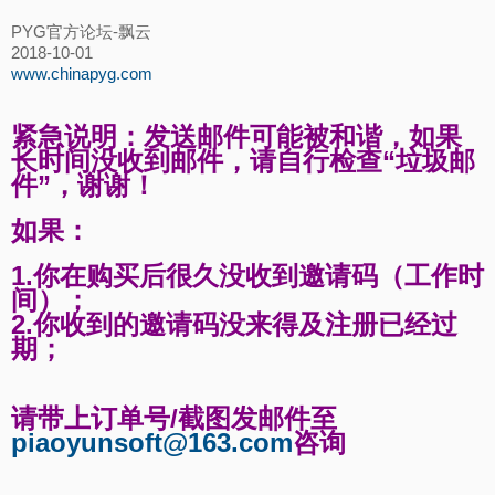
PYG官方论坛-飘云
2018-10-01
www.chinapyg.com
紧急说明：发送邮件可能被和谐，如果
长时间没收到邮件，请自行检查“垃圾邮
件”，谢谢！
如果：
1.
你
在购买后很久没收到邀请码（工作时
间）；
2.你收到的邀请码没来得及注册已经过
期；
请
带上订单号/截图发邮件至
piaoyunsoft@163.com
咨询