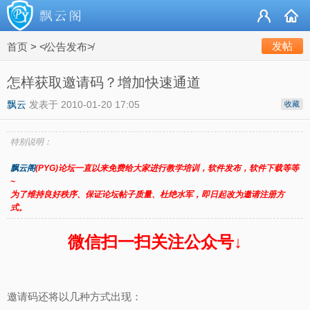
发帖
首页
>
≮公告发布≯
怎样获取邀请码？增加快速通道
飘云
发表于
2010-01-20 17:05
收藏
特别说明：
飘云阁
(PYG)论坛一直以来免费给大家进行教学培训，软件发布，软件下载等等
~
为了维持良好秩序、保证论坛帖子质量、杜绝水军，即日起改为邀请注册方
式。
微信扫一扫关注公众号↓
邀请码还将以几种方式出现：