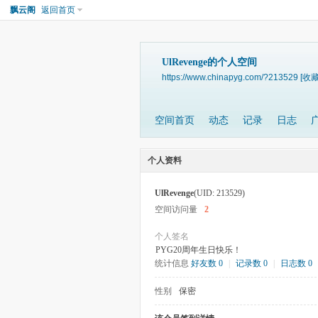
飘云阁
返回首页
UlRevenge的个人空间
https://www.chinapyg.com/?213529
[收藏
空间首页
动态
记录
日志
个人资料
UlRevenge
(UID: 213529)
空间访问量
2
个人签名
PYG20周年生日快乐！
统计信息
好友数 0
|
记录数 0
|
日志数 0
性别
保密