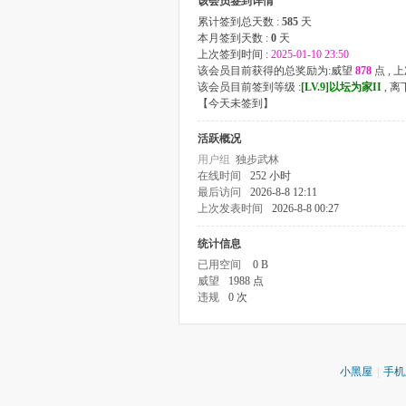
该会员签到详情
累计签到总天数 :
585
天
本月签到天数 :
0
天
上次签到时间 :
2025-01-10 23:50
该会员目前获得的总奖励为:威望
878
点 ,
该会员目前签到等级 :
[LV.9]以坛为家II
, 
【
今天未签到
】
活跃概况
用户组
独步武林
在线时间
252 小时
最后访问
2026-8-8 12:11
上次发表时间
2026-8-8 00:27
统计信息
已用空间
0 B
威望
1988 点
违规
0 次
小黑屋
|
手机