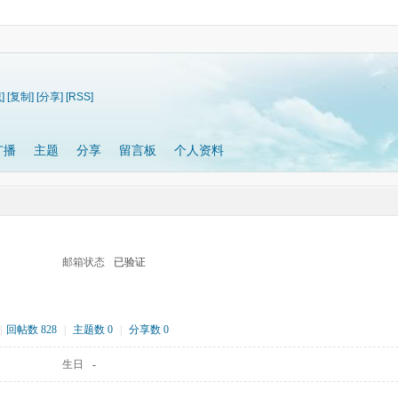
]
[复制]
[分享]
[RSS]
广播
主题
分享
留言板
个人资料
邮箱状态
已验证
|
回帖数 828
|
主题数 0
|
分享数 0
生日
-