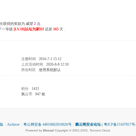
 上次获得的奖励为:威望
2
点.
离下一等级
[LV.10]以坛为家III
还差
165
天 .
注册时间
2016-7-1 15:12
上次活动时间
2026-8-8 12:10
所在时区
使用系统默认
积分
1433
飘云币
947 枚
版
|
Archiver
|
粤公网安备 44010602010026号
|
飘云阁安全论坛
(
粤ICP备15107817号-
Powered by
Discuz!
Copyright © 2001-2022, Tencent Cloud.