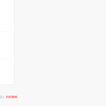
2
)
|
扫码赞助