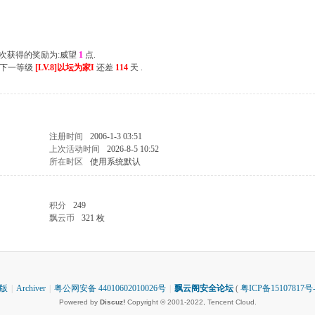
 上次获得的奖励为:威望
1
点.
离下一等级
[LV.8]以坛为家I
还差
114
天 .
注册时间
2006-1-3 03:51
上次活动时间
2026-8-5 10:52
所在时区
使用系统默认
积分
249
飘云币
321 枚
版
|
Archiver
|
粤公网安备 44010602010026号
|
飘云阁安全论坛
(
粤ICP备15107817号-
Powered by
Discuz!
Copyright © 2001-2022, Tencent Cloud.