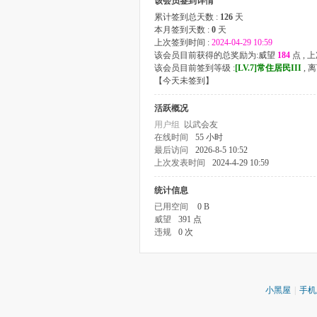
该会员签到详情
累计签到总天数 :
126
天
本月签到天数 :
0
天
上次签到时间 :
2024-04-29 10:59
该会员目前获得的总奖励为:威望
184
点 ,
该会员目前签到等级 :
[LV.7]常住居民III
, 
【
今天未签到
】
活跃概况
用户组
以武会友
在线时间
55 小时
最后访问
2026-8-5 10:52
上次发表时间
2024-4-29 10:59
统计信息
已用空间
0 B
威望
391 点
违规
0 次
小黑屋
|
手机