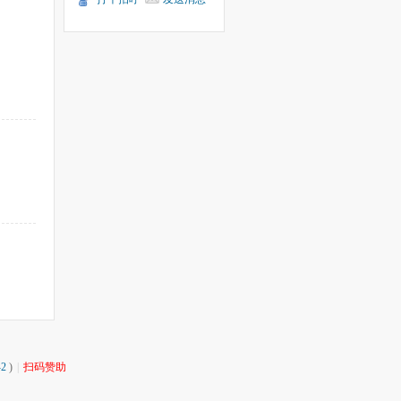
2
)
|
扫码赞助