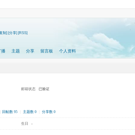
[复制]
[分享]
[RSS]
广播
主题
分享
留言板
个人资料
邮箱状态
已验证
|
回帖数 95
|
主题数 0
|
分享数 0
生日
-