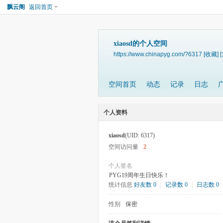
飘云阁
返回首页
xiaosd的个人空间
https://www.chinapyg.com/?6317
[收藏]
空间首页
动态
记录
日志
个人资料
xiaosd
(UID: 6317)
空间访问量
2
个人签名
PYG19周年生日快乐！
统计信息
好友数 0
|
记录数 0
|
日志数 0
性别
保密