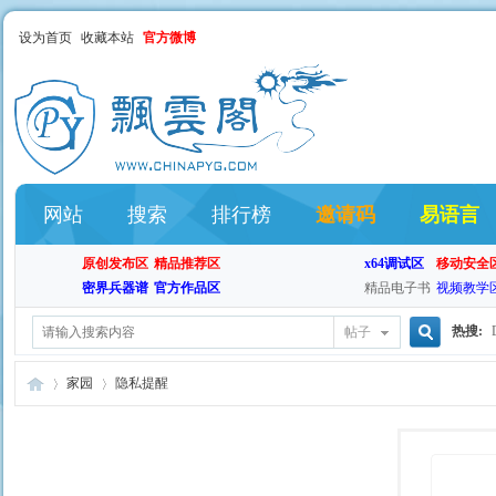
设为首页
收藏本站
官方微博
网站
搜索
排行榜
邀请码
易语言
原创发布区
精品推荐区
x64调试区
移动安全
密界兵器谱
官方作品区
精品电子书
视频教学
热搜:
帖子
搜
家园
隐私提醒
索
飘
›
›