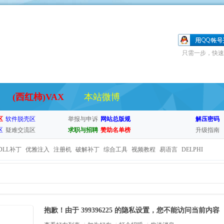
只需一步，快速
(西红柿)VAX
本站微博
区
软件脱壳区
举报与申诉
网站总版规
解压密码
区
疑难交流区
求职与招聘
赞助名单榜
升级指南
DLL补丁
优雅注入
注册机
破解补丁
综合工具
视频教程
易语言
DELPHI
抱歉！由于 399396225 的隐私设置，您不能访问当前内容