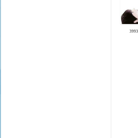
399
云
阁