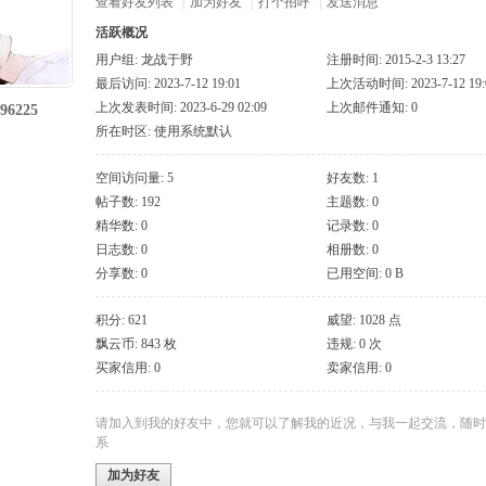
查看好友列表
|
加为好友
|
打个招呼
|
发送消息
活跃概况
用户组:
龙战于野
注册时间: 2015-2-3 13:27
最后访问: 2023-7-12 19:01
上次活动时间: 2023-7-12 19:
上次发表时间: 2023-6-29 02:09
上次邮件通知: 0
396225
所在时区: 使用系统默认
空间访问量: 5
好友数: 1
帖子数: 192
主题数: 0
精华数: 0
记录数: 0
日志数: 0
相册数: 0
分享数: 0
已用空间: 0 B
积分: 621
威望: 1028 点
飘云币: 843 枚
违规: 0 次
买家信用: 0
卖家信用: 0
请加入到我的好友中，您就可以了解我的近况，与我一起交流，随时
系
加为好友