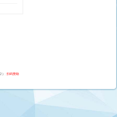
2
)
|
扫码赞助