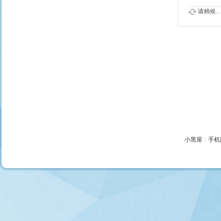
请稍候...
小黑屋
|
手机