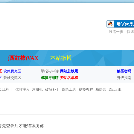
只需一步，快速
(西红柿)VAX
本站微博
区
软件脱壳区
举报与申诉
网站总版规
解压密码
区
疑难交流区
求职与招聘
赞助名单榜
升级指南
DLL补丁
优雅注入
注册机
破解补丁
综合工具
视频教程
易语言
DELPHI
请先登录后才能继续浏览