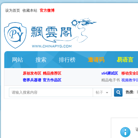
设为首页
收藏本站
官方微博
网站
搜索
排行榜
邀请码
易语言
原创发布区
精品推荐区
x64调试区
移动安全
密界兵器谱
官方作品区
精品电子书
视频教学
热搜:
帖子
搜
索