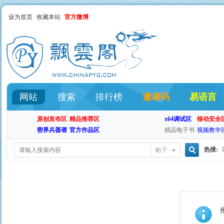
设为首页
收藏本站
官方微博
网站
搜索
排行榜
邀请码
易语言
原创发布区
精品推荐区
x64调试区
移动安全
密界兵器谱
官方作品区
精品电子书
视频教学
热搜:
帖子
搜
索