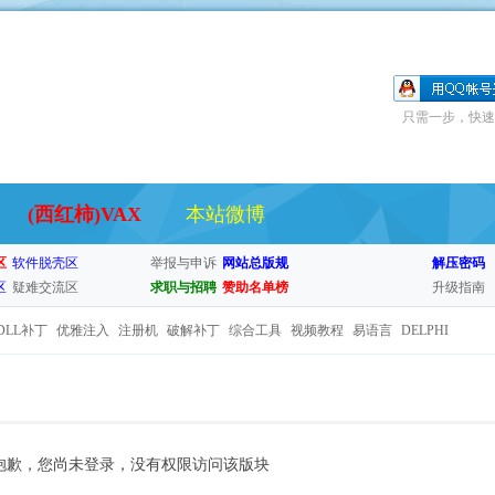
只需一步，快速
(西红柿)VAX
本站微博
区
软件脱壳区
举报与申诉
网站总版规
解压密码
区
疑难交流区
求职与招聘
赞助名单榜
升级指南
DLL补丁
优雅注入
注册机
破解补丁
综合工具
视频教程
易语言
DELPHI
抱歉，您尚未登录，没有权限访问该版块