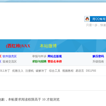
只需一步，快速
(西红柿)VAX
本站微博
区
软件脱壳区
举报与申诉
网站总版规
解压密码
区
疑难交流区
求职与招聘
赞助名单榜
升级指南
DLL补丁
优雅注入
注册机
破解补丁
综合工具
视频教程
易语言
DELPHI
抱歉，本帖要求阅读权限高于 10 才能浏览