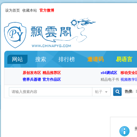
设为首页
收藏本站
官方微博
网站
搜索
排行榜
邀请码
易语言
原创发布区
精品推荐区
x64调试区
移动安全
密界兵器谱
官方作品区
精品电子书
视频教学
热搜:
帖子
搜
索