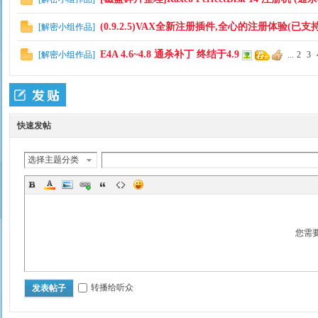
(0.9.2.5)VAX全新注册插件,全心的注册体验(已支持10
[
解密小组作品
]
E4A 4.6~4.8 通杀补丁 终结于4.9
[
解密小组作品
]
...
2
3
快速发帖
选择主题分类
您需
转播给听众
发表帖子