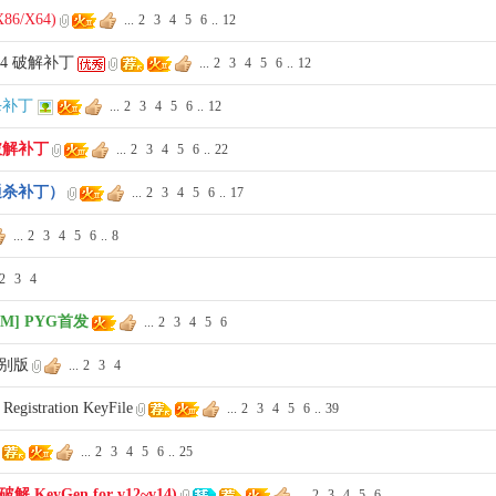
(X86/X64)
...
2
3
4
5
6
..
12
 x64 破解补丁
...
2
3
4
5
6
..
12
杀补丁
...
2
3
4
5
6
..
12
45 破解补丁
...
2
3
4
5
6
..
22
.x 通杀补丁）
...
2
3
4
5
6
..
17
...
2
3
4
5
6
..
8
2
3
4
86M] PYG首发
...
2
3
4
5
6
G特别版
...
2
3
4
 Registration KeyFile
...
2
3
4
5
6
..
39
...
2
3
4
5
6
..
25
 KeyGen for v12~v14)
...
2
3
4
5
6