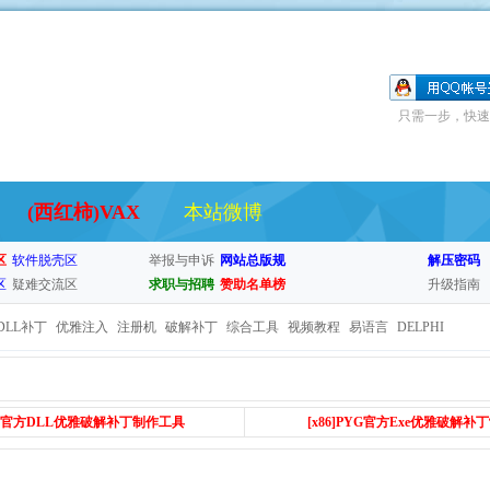
只需一步，快速
(西红柿)VAX
本站微博
区
软件脱壳区
举报与申诉
网站总版规
解压密码
区
疑难交流区
求职与招聘
赞助名单榜
升级指南
DLL补丁
优雅注入
注册机
破解补丁
综合工具
视频教程
易语言
DELPHI
PYG官方DLL优雅破解补丁制作工具
[x86
]PYG官方Exe优雅破解补