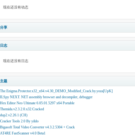
现在还没有动态
分享
日志
现在还没有日志
主题
The.Enigma.Protector.x32_x64.v4.30_DEMO_Modified_Crack.by.yoza[UpK]
ILSpy NEXT. NET assembly browser and decompiler, debugger
Hex Editor Neo Ultimate 6.05.01.5297 x64 Portable
Themida.v2.3.2.0.x32.Cracked
dup2.v2.26.1 (CH)
Cracker Tools 2.0 By yildo
Bigasoft Total Video Converter v4.3.2.5304 + Crack
AT4RE FastScanner v4.0 Beta1