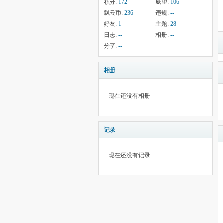
积分:
172
威望:
106
飘云币:
236
违规:
--
好友:
1
主题:
28
日志:
--
相册:
--
分享:
--
相册
现在还没有相册
记录
现在还没有记录