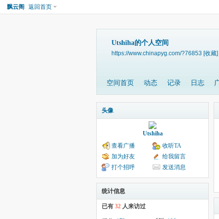
飘云阁
返回首页
Utshiha的个人空间
https://www.chinapyg.com/?76853
[收藏]
空间首页
动态
记录
日志
头像
Utshiha
查看广播
收听TA
加为好友
给我留言
打个招呼
发送消息
统计信息
已有
32
人来访过