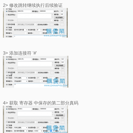
2> 修改跳转继续执行后续验证
3> 添加连接符 '#'
4> 获取 寄存器 中保存的第二部分真码