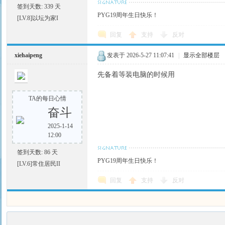
签到天数: 339 天
PYG19周年生日快乐！
[LV.8]以坛为家I
回复
支持
反对
xiehaipeng
发表于 2026-5-27 11:07:41
|
显示全部楼层
先备着等装电脑的时候用
TA的每日心情
奋斗
2025-1-14
12:00
签到天数: 86 天
PYG19周年生日快乐！
[LV.6]常住居民II
回复
支持
反对