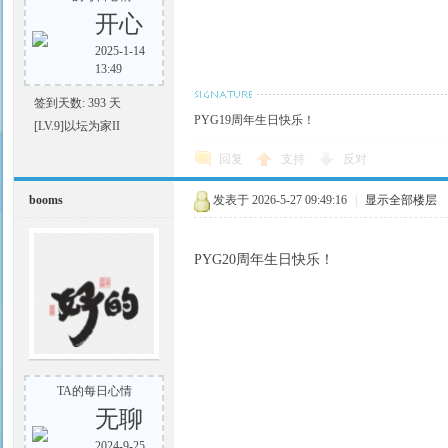
开心
2025-1-14
13:49
签到天数: 393 天
PYG19周年生日快乐！
[LV.9]以坛为家II
回复
支持
反对
booms
发表于 2026-5-27 09:49:16
|
显示全部楼层
PYG20周年生日快乐！
TA的每日心情
无聊
2024-9-25