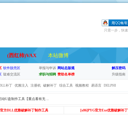
只需一步，快速
(西红柿)VAX
本站微博
区
软件脱壳区
举报与申诉
网站总版规
解压密码
区
疑难交流区
求职与招聘
赞助名单榜
升级指南
DLL补丁
优雅注入
注册机
破解补丁
综合工具
视频教程
易语言
DELPHI
动U盘制作工具【重点看有无 ...
PYG官方DLL优雅破解补丁制作工具
[x86
]PYG官方Exe优雅破解补