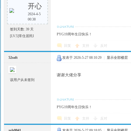
开心
2024-4-5
00:38
签到天数: 39 天
PYG19周年生日快乐！
[LV.5]常住居民I
回复
支持
反对
52soft
发表于 2026-5-27 08:10:29
|
显示全部楼层
谢谢大佬分享
该用户从未签到
PYG19周年生日快乐！
回复
支持
反对
zylz9941
发表于 2026-5-27 09:18:05
|
显示全部楼层