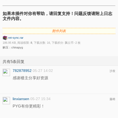
如果本插件对你有帮助，请回复支持！问题反馈请附上日志
文件内容。
附件列表
ret-sync.rar
186.95 KB, 阅读权限:
8
, 下载次数: 16, 下载积分: 飘云币 -2 枚
解压：chinapyg
共有5条回复
782878952
05-27 14:02
沙发
感谢楼主分享好资源
linxiansen
05-27 15:34
藤椅
PYG有你更精彩！