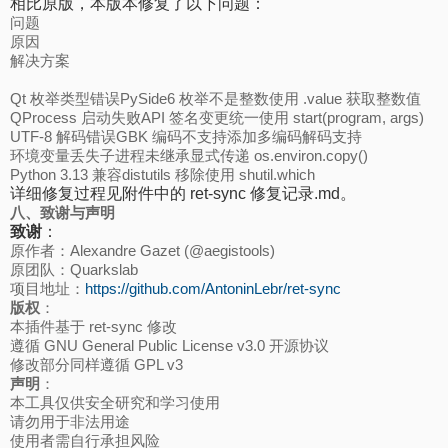
相比原版，本版本修复了以下问题：
问题
原因
解决方案
Qt 枚举类型错误PySide6 枚举不是整数使用 .value 获取整数值
QProcess 启动失败API 签名变更统一使用 start(program, args)
UTF-8 解码错误GBK 编码不支持添加多编码解码支持
环境变量丢失子进程未继承显式传递 os.environ.copy()
Python 3.13 兼容distutils 移除使用 shutil.which
详细修复过程见附件中的 ret-sync 修复记录.md。
八、致谢与声明
致谢
：
原作者：Alexandre Gazet (@aegistools)
原团队：Quarkslab
项目地址：
https://github.com/AntoninLebr/ret-sync
版权
：
本插件基于 ret-sync 修改
遵循 GNU General Public License v3.0 开源协议
修改部分同样遵循 GPL v3
声明
：
本工具仅供安全研究和学习使用
请勿用于非法用途
使用者需自行承担风险