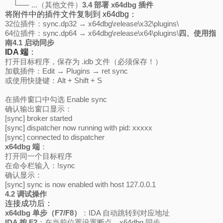
└── ...（其他文件）
3.4 部署 x64dbg 插件
将附件中的插件文件复制到 x64dbg：
32位插件：sync.dp32 → x64dbg\release\x32\plugins\
64位插件：sync.dp64 → x64dbg\release\x64\plugins\
四、使用指
南
4.1 启动同步
IDA 端
：
打开目标程序，保存为 .idb 文件（必须保存！）
加载插件：Edit → Plugins → ret sync
或使用快捷键：Alt + Shift + S
在插件窗口中勾选 Enable sync
确认输出窗口显示：
[sync] broker started
[sync] dispatcher now running with pid: xxxxx
[sync] connected to dispatcher
x64dbg 端
：
打开同一个目标程序
在命令栏输入：!sync
确认显示：
[sync] sync is now enabled with host 127.0.0.1
4.2 调试操作
连接成功后：
x64dbg 单步（F7/F8）
：IDA 自动跳转到对应地址
IDA 按 F2
：在当前位置设置断点，x64dbg 同步