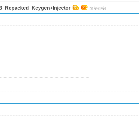
33_Repacked_Keygen+Injector
[复制链接]