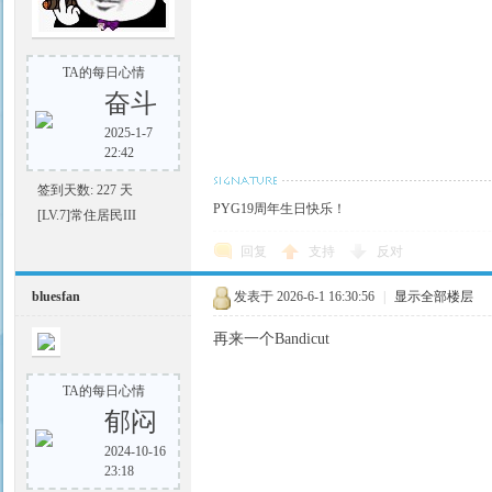
TA的每日心情
奋斗
2025-1-7
22:42
签到天数: 227 天
PYG19周年生日快乐！
[LV.7]常住居民III
回复
支持
反对
bluesfan
发表于 2026-6-1 16:30:56
|
显示全部楼层
再来一个Bandicut
TA的每日心情
郁闷
2024-10-16
23:18