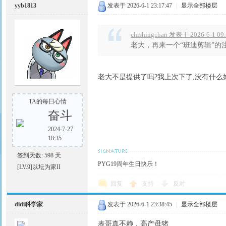
yyb1813
发表于 2026-6-1 23:17:47
|
显示全部楼层
chishingchan 发表于 2026-6-1 09
老大，再来一个“班迪剪辑”的
老大不是提供了吗?我上次下了,没有什么
TA的每日心情
奋斗
2024-7-27
18:35
签到天数: 598 天
PYG19周年生日快乐！
[LV.9]以坛为家II
回复
支持
反对
didi科学家
发表于 2026-6-1 23:38:45
|
显示全部楼层
表哥真不赖，高产母猪