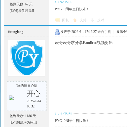
签到天数: 62 天
PYG19周年生日快乐！
[LV.6]常住居民II
回复
支持
反对
futinglong
发表于 2026-6-1 17:16:27
来自手机
|
显示全
表哥表哥求分享Bandicut视频剪辑
TA的每日心情
开心
2025-1-14
00:32
签到天数: 1186 天
PYG19周年生日快乐！
[LV.10]以坛为家III