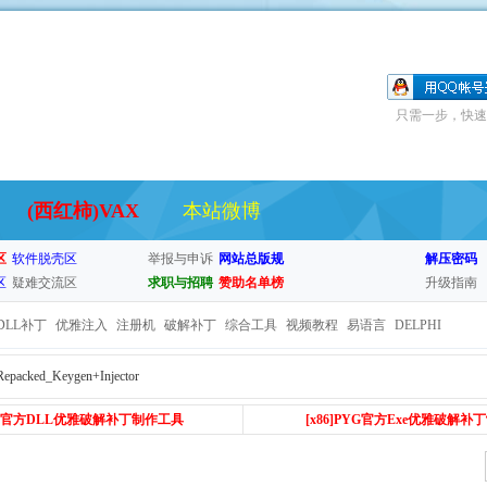
只需一步，快速
(西红柿)VAX
本站微博
区
软件脱壳区
举报与申诉
网站总版规
解压密码
区
疑难交流区
求职与招聘
赞助名单榜
升级指南
DLL补丁
优雅注入
注册机
破解补丁
综合工具
视频教程
易语言
DELPHI
Repacked_Keygen+Injector
PYG官方DLL优雅破解补丁制作工具
[x86
]PYG官方Exe优雅破解补