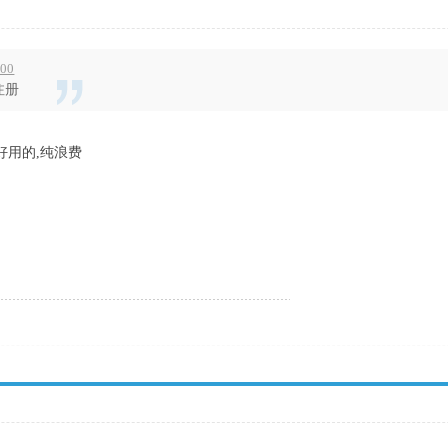
:00
注册
好用的,纯浪费