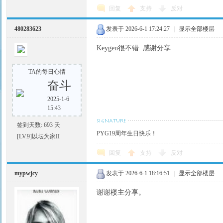
回复
支持
反对
480283623
发表于 2026-6-1 17:24:27
|
显示全部楼层
Keygen很不错 感谢分享
TA的每日心情
奋斗
2025-1-6
15:43
签到天数: 693 天
PYG19周年生日快乐！
[LV.9]以坛为家II
回复
支持
反对
mypwjcy
发表于 2026-6-1 18:16:51
|
显示全部楼层
谢谢楼主分享。