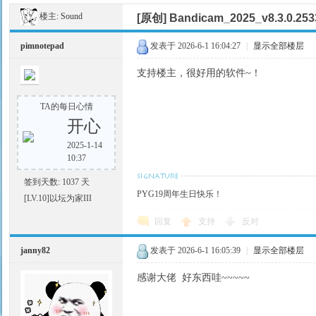
楼主:
Sound
[原创]
Bandicam_2025_v8.3.0.25
pimnotepad
发表于 2026-6-1 16:04:27
|
显示全部楼层
支持楼主，很好用的软件~！
TA的每日心情
开心
云
2025-1-14
10:37
签到天数: 1037 天
PYG19周年生日快乐！
[LV.10]以坛为家III
回复
支持
反对
janny82
发表于 2026-6-1 16:05:39
|
显示全部楼层
阁
感谢大佬 好东西哇~~~~~