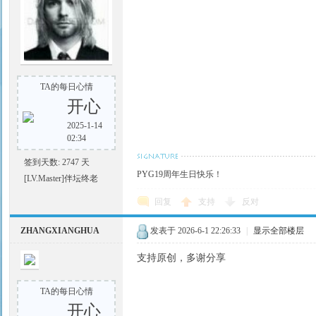
TA的每日心情
开心
2025-1-14
02:34
签到天数: 2747 天
PYG19周年生日快乐！
[LV.Master]伴坛终老
回复
支持
反对
ZHANGXIANGHUA
发表于 2026-6-1 22:26:33
|
显示全部楼层
支持原创，多谢分享
TA的每日心情
开心