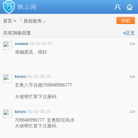
发帖
首页
>
『 原创发布 』
共有38条回复
«正文
xwawa
06-02 06:07
11
#
准确度高，很好
kimini
06-02 08:18
12
#
玄奥八字合婚709848996777
大佬帮忙算下注册码
kimini
06-02 08:20
13
#
709848996777 玄奥阳宅风水
大佬帮忙算下注册码