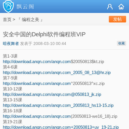
发帖
首页
>
『 编程之美 』
安全中国的Delphi软件编程班VIP
暗夜舞者
发表于
2008-03-10 00:44
收藏
第1-3课
http://download.anqn.com/anqn.com
$20050813$kt.zip
第4-6课
http://download.anqn.com/
anqn.com_2005_08_13@hr.zip
第7-9课
http://download.anqn.com/anqn.com
^20050813^xc.zip
第10-12课
http://download.anqn.com/anqn.com@050813_jk.zip
第13-15课
http://download.anqn.com/anqn.com_2005813_hs13-15.zip
第16-18课
http://download.anqn.com/anqn.com
(20050813-we16_18).zip
第19-21课
http://download.anqn.com/anqn.com+20050813+uy_19-21.zip