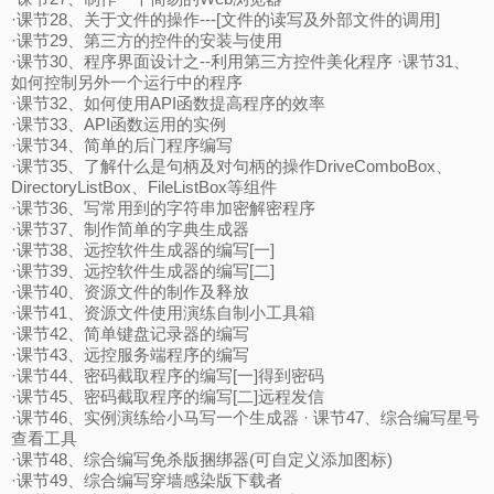
·课节28、关于文件的操作---[文件的读写及外部文件的调用]
·课节29、第三方的控件的安装与使用
·课节30、程序界面设计之--利用第三方控件美化程序 ·课节31、
如何控制另外一个运行中的程序
·课节32、如何使用API函数提高程序的效率
·课节33、API函数运用的实例
·课节34、简单的后门程序编写
·课节35、了解什么是句柄及对句柄的操作DriveComboBox、
DirectoryListBox、FileListBox等组件
·课节36、写常用到的字符串加密解密程序
·课节37、制作简单的字典生成器
·课节38、远控软件生成器的编写[一]
·课节39、远控软件生成器的编写[二]
·课节40、资源文件的制作及释放
·课节41、资源文件使用演练自制小工具箱
·课节42、简单键盘记录器的编写
·课节43、远控服务端程序的编写
·课节44、密码截取程序的编写[一]得到密码
·课节45、密码截取程序的编写[二]远程发信
·课节46、实例演练给小马写一个生成器 · 课节47、综合编写星号
查看工具
·课节48、综合编写免杀版捆绑器(可自定义添加图标)
·课节49、综合编写穿墙感染版下载者