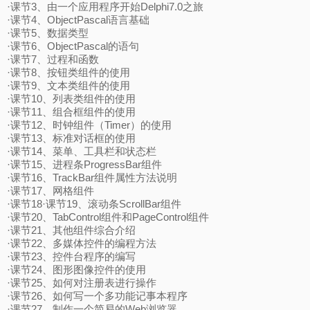
·课节3、由一个应用程序开始Delphi7.0之旅
·课节4、ObjectPascal语言基础
·课节5、数据类型
·课节6、ObjectPascal的语句
·课节7、过程和函数
·课节8、按钮类组件的使用
·课节9、文本类组件的使用
·课节10、列表类组件的使用
·课节11、组合框组件的使用
·课节12、时钟组件（Timer）的使用
·课节13、标准对话框的使用
·课节14、菜单、工具栏和状态栏
·课节15、进程条ProgressBar组件
·课节16、TrackBar组件属性方法说明
·课节17、网格组件
·课节18·课节19、滚动条ScrollBar组件
·课节20、TabControl组件和PageControl组件
·课节21、其他组件综合介绍
·课节22、多媒体控件的编程方法
·课节23、控件台程序的编写
·课节24、图形图像控件的使用
·课节25、如何对注册表进行操作
·课节26、如何写一个多功能记事本程序
·课节27、制作一个简易的Web浏览器