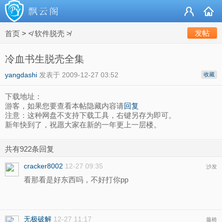
发帖
首页
>
≮ 软件脱壳 ≯
冷血书生脱壳全集
yangdashi
发表于
2009-12-27 03:52
收藏
下载地址：
游客，如果您要查看本帖隐藏内容请
回复
注意：这种网盘不支持下载工具，右键另存为即可。
新年快到了，祝愿大家在新的一年更上一层楼。
共有922条回复
cracker8002
12-27 09:35
沙发
看那看是好东西吗，不好打你pp
无极破解
12-27 11:17
藤椅