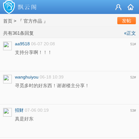
发帖
首页
>
『 官方作品 』
共有361条回复
«正文
aa9518
06-07 20:08
51
#
支持分享啊！！！
wanghuiyou
06-18 10:39
52
#
寻觅多时的好东西！谢谢楼主分享！
招财
07-06 00:19
53
#
真是好东