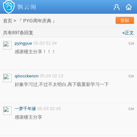
发帖
首页
>
『 PYG周年庆典 』
共有697条回复
«正文
pyingyue
05-03 01:34
51
#
感谢楼主分享！！！
qinccckencn
05-03 02:13
52
#
好象学习过,不过不太明白,再下载重新学习一下
一梦千年缘
05-03 02:49
53
#
感谢楼主分享