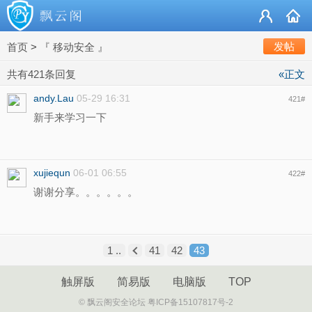
发帖
首页
>
『 移动安全 』
共有421条回复
«正文
andy.Lau
05-29 16:31
421
#
新手来学习一下
xujiequn
06-01 06:55
422
#
谢谢分享。。。。。。
1 ..
41
42
43
触屏版
简易版
电脑版
TOP
© 飘云阁安全论坛 粤ICP备15107817号-2