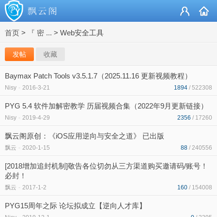
首页
>
『 密 ...
>
Web安全工具
发帖
收藏
Baymax Patch Tools v3.5.1.7（2025.11.16 更新视频教程）
Nisy
-
2016-3-21
1894
/ 522308
PYG 5.4 软件加解密教学 历届视频合集（2022年9月更新链接）
Nisy
-
2019-4-29
2356
/ 17260
飘云阁原创：《iOS应用逆向与安全之道》 已出版
飘云
-
2020-1-15
88
/ 240556
[2018增加追封机制]敬告各位切勿从三方渠道购买邀请码/账号！
必封！
飘云
-
2017-1-2
160
/ 154008
PYG15周年之际 论坛拟成立【逆向人才库】