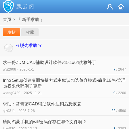
首页
>
『 新手求助 』
发帖
收藏
≮ 脱壳求助 ≯
求一份ZDM CAD辅助设计软件v15.1x64优雅补丁
wyj2908
-
2026-1-1
7
/ 2647
Inno Setup创建桌面快捷方式中默认勾选兼容模式-简化16色-管理
员权限代码例子更新
wtang0429
-
2025-11-21
9
/ 2200
求助：常青藤CAD辅助软件注销后想恢复
sjz0311
-
2025-7-26
22
/ 4590
请问鸿蒙手机的wifi密码保存在哪个文件啊？
klxq520
-
2025-12-12
3
/ 2302