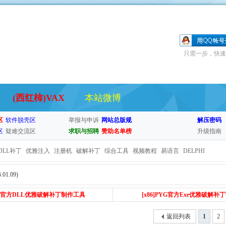
只需一步，快速
(西红柿)VAX
本站微博
区
软件脱壳区
举报与申诉
网站总版规
解压密码
区
疑难交流区
求职与招聘
赞助名单榜
升级指南
DLL补丁
优雅注入
注册机
破解补丁
综合工具
视频教程
易语言
DELPHI
01.09)
PYG官方DLL优雅破解补丁制作工具
[x86
]PYG官方Exe优雅破解补
返回列表
1
2