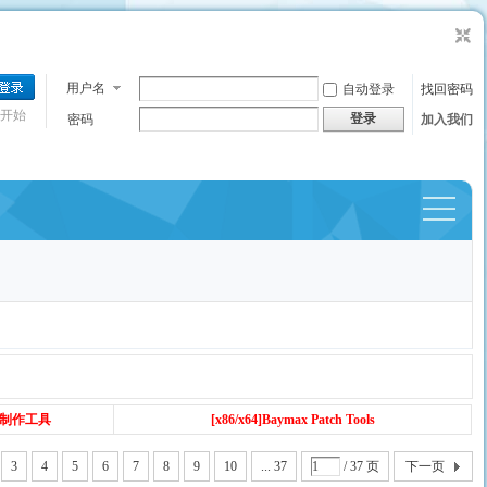
用户名
自动登录
找回密码
开始
登录
密码
加入我们
捷导
航
丁制作工具
[x86/x64]Baymax Patch Tools
3
4
5
6
7
8
9
10
... 37
/ 37 页
下一页