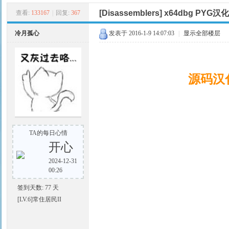
[Disassemblers]
x64dbg PYG汉化版 
查看:
133167
|
回复:
367
冷月孤心
发表于 2016-1-9 14:07:03
|
显示全部楼层
源码汉
云
TA的每日心情
开心
2024-12-31
00:26
签到天数: 77 天
阁
[LV.6]常住居民II