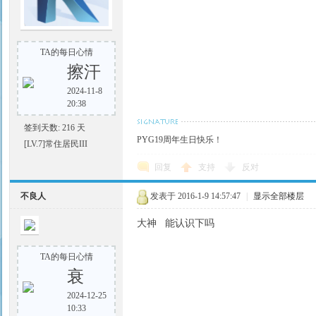
TA的每日心情
擦汗
2024-11-8
20:38
签到天数: 216 天
PYG19周年生日快乐！
[LV.7]常住居民III
回复
支持
反对
不良人
发表于 2016-1-9 14:57:47
|
显示全部楼层
大神 能认识下吗
TA的每日心情
衰
2024-12-25
10:33