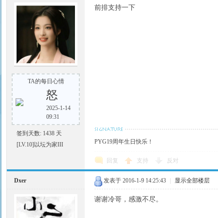
前排支持一下
TA的每日心情
怒
2025-1-14
09:31
签到天数: 1438 天
PYG19周年生日快乐！
[LV.10]以坛为家III
回复
支持
反对
Dxer
发表于 2016-1-9 14:25:43
|
显示全部楼层
谢谢冷哥，感激不尽。