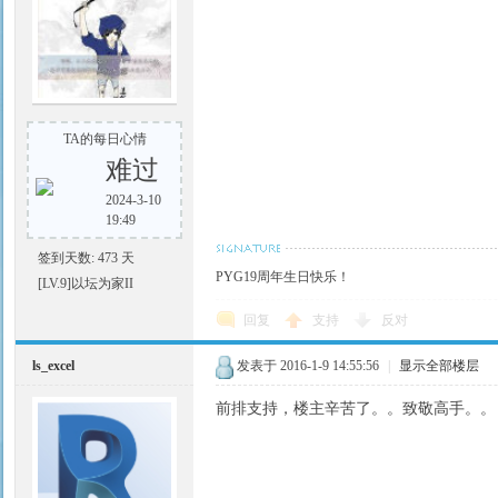
TA的每日心情
难过
2024-3-10
19:49
签到天数: 473 天
PYG19周年生日快乐！
[LV.9]以坛为家II
回复
支持
反对
ls_excel
发表于 2016-1-9 14:55:56
|
显示全部楼层
前排支持，楼主辛苦了。。致敬高手。。