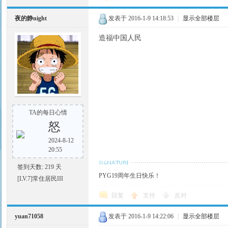
夜的静night
发表于 2016-1-9 14:18:53
|
显示全部楼层
造福中国人民
TA的每日心情
怒
2024-8-12
20:55
签到天数: 219 天
PYG19周年生日快乐！
[LV.7]常住居民III
回复
支持
反对
yuan71058
发表于 2016-1-9 14:22:06
|
显示全部楼层