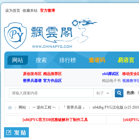
设为首页
收藏本站
官方微博
网站
搜索
排行榜
邀请码
易语言
原创发布区
精品推荐区
x64调试区
移动安全
密界兵器谱
官方作品区
精品电子书
视频教学
热搜:
帖子
搜
网站
-= 逆向工程 =-
『 密界兵器 』
x64dbg PYG汉化版 (v25 2016.
[x86
]PYG官方Dll优雅破解补丁制作工具
[x64]
索
飘
»
›
›
›