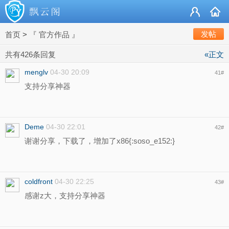
发帖
首页
>
『 官方作品 』
共有426条回复
«正文
menglv
04-30 20:09
41
#
支持分享神器
Deme
04-30 22:01
42
#
谢谢分享，下载了，增加了x86{:soso_e152:}
coldfront
04-30 22:25
43
#
感谢z大，支持分享神器